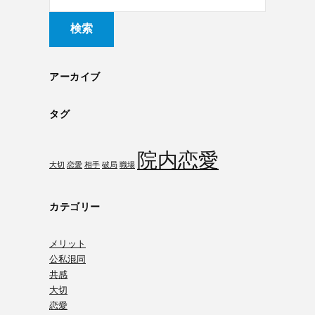
アーカイブ
タグ
院内恋愛
大切
恋愛
相手
破局
職場
カテゴリー
メリット
公私混同
共感
大切
恋愛